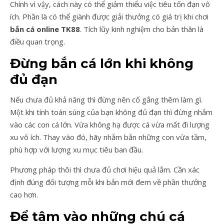
Chính vì vậy, cách này có thể giảm thiểu việc tiêu tốn đạn vô
ích. Phần là có thể giành được giải thưởng có giá trị khi chơi
bắn cá online TK88
. Tích lũy kinh nghiệm cho bản thân là
điều quan trọng.
Đừng bắn cá lớn khi không
đủ đạn
Nếu chưa đủ khả năng thì đừng nên cố gắng thêm làm gì.
Một khi tính toán súng của bạn không đủ đạn thì đừng nhắm
vào các con cá lớn. Vừa không hạ được cá vừa mất đi lượng
xu vô ích. Thay vào đó, hãy nhắm bắn những con vừa tầm,
phù hợp với lượng xu mục tiêu ban đầu.
Phương pháp thôi thì chưa đủ chơi hiệu quả lắm. Cần xác
định đúng đối tượng mỗi khi bắn mới đem về phần thưởng
cao hơn.
Để tâm vào những chú cá