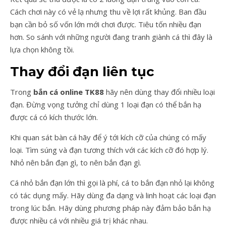
Cách chơi này có vẻ lạ nhưng thu về lợi rất khủng. Ban đầu
bạn cần bỏ số vốn lớn mới chơi được. Tiêu tốn nhiều đạn
hơn. So sánh với những người đang tranh giành cá thì đây là
lựa chọn không tồi.
Thay đổi đạn liên tục
Trong
bắn cá online TK88
hãy nên dùng thay đổi nhiều loại
đạn. Đừng vọng tưởng chỉ dùng 1 loại đạn có thể bắn hạ
được cá có kích thước lớn.
Khi quan sát bàn cá hãy để ý tới kích cỡ của chúng có mấy
loại. Tìm súng và đạn tương thích với các kích cỡ đó hợp lý.
Nhỏ nên bắn đạn gì, to nên bắn đạn gì.
Cá nhỏ bắn đạn lớn thì gọi là phí, cá to bắn đạn nhỏ lại không
có tác dụng mấy. Hãy dùng đa dạng và linh hoạt các loại đạn
trong lúc bắn. Hãy dùng phương pháp này đảm bảo bắn hạ
được nhiều cá với nhiều giá trị khác nhau.