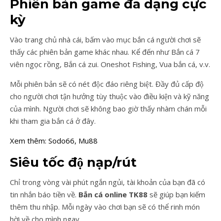
Phiên bản game đa dạng cực
kỳ
Vào trang chủ nhà cái, bấm vào mục bắn cá người chơi sẽ
thấy các phiên bản game khác nhau. Kể đến như Bắn cá 7
viên ngọc rồng, Bắn cá zui. Oneshot Fishing, Vua bắn cá, v.v.
Mỗi phiên bản sẽ có nét độc đáo riêng biệt. Đầy đủ cấp độ
cho người chơi tận hưởng tùy thuộc vào điều kiện và kỹ năng
của mình. Người chơi sẽ không bao giờ thấy nhàm chán mỗi
khi tham gia bắn cá ở đây.
Xem thêm:
Sodo66
,
Mu88
Siêu tốc độ nạp/rút
Chỉ trong vòng vài phút ngắn ngủi, tài khoản của bạn đã có
tin nhắn báo tiền về.
Bắn cá online TK88
sẽ giúp bạn kiếm
thêm thu nhập. Mỗi ngày vào chơi bạn sẽ có thể rinh món
hời về cho mình ngay.