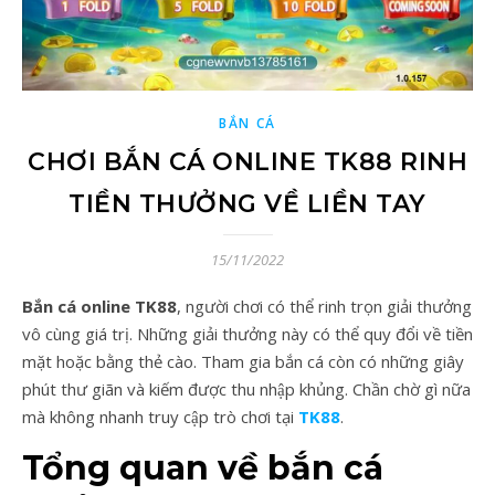
BẮN CÁ
CHƠI BẮN CÁ ONLINE TK88 RINH
TIỀN THƯỞNG VỀ LIỀN TAY
15/11/2022
Bắn cá online TK88
, người chơi có thể rinh trọn giải thưởng
vô cùng giá trị. Những giải thưởng này có thể quy đổi về tiền
mặt hoặc bằng thẻ cào. Tham gia bắn cá còn có những giây
phút thư giãn và kiếm được thu nhập khủng. Chần chờ gì nữa
mà không nhanh truy cập trò chơi tại
TK88
.
Tổng quan về bắn cá