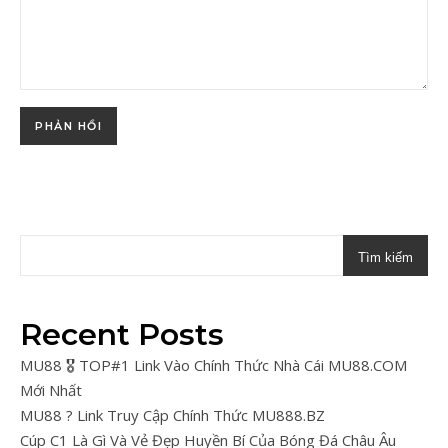
Tìm kiếm
Recent Posts
MU88 🎖️ TOP#1 Link Vào Chính Thức Nhà Cái MU88.COM
Mới Nhất
MU88 ?️ Link Truy Cập Chính Thức MU888.BZ
Cúp C1 Là Gì Và Vẻ Đẹp Huyền Bí Của Bóng Đá Châu Âu