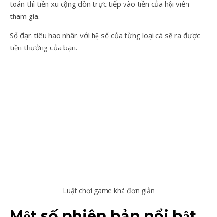
toán thì tiền xu cộng dồn trực tiếp vào tiền của hội viên
tham gia.
Số đạn tiêu hao nhân với hệ số của từng loại cá sẽ ra được
tiền thưởng của bạn.
Luật chơi game khá đơn giản
Một số phiên bản nổi bật