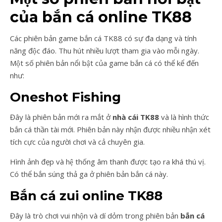
của bắn cá online TK88
Các phiên bản game bắn cá TK88 có sự đa dạng và tính
năng độc đáo. Thu hút nhiều lượt tham gia vào mỗi ngày.
Một số phiên bản nổi bật của game bắn cá có thể kể đến
như:
Oneshot Fishing
Đây là phiên bản mới ra mắt ở
nhà cái TK88
và là hình thức
bắn cá thần tài mới. Phiên bản này nhận được nhiều nhận xét
tích cực của người chơi và cả chuyên gia.
Hình ảnh đẹp và hệ thống âm thanh được tạo ra khá thú vị.
Có thể bắn súng thả ga ở phiên bản bắn cá này.
Bắn cá zui online TK88
Đây là trò chơi vui nhộn và dí dỏm trong phiên bản
bắn cá