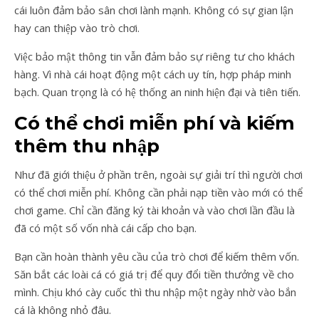
cái luôn đảm bảo sân chơi lành mạnh. Không có sự gian lận
hay can thiệp vào trò chơi.
Việc bảo mật thông tin vẫn đảm bảo sự riêng tư cho khách
hàng. Vì nhà cái hoạt động một cách uy tín, hợp pháp minh
bạch. Quan trọng là có hệ thống an ninh hiện đại và tiên tiến.
Có thể chơi miễn phí và kiếm
thêm thu nhập
Như đã giới thiệu ở phần trên, ngoài sự giải trí thì người chơi
có thể chơi miễn phí. Không cần phải nạp tiền vào mới có thể
chơi game. Chỉ cần đăng ký tài khoản và vào chơi lần đầu là
đã có một số vốn nhà cái cấp cho bạn.
Bạn cần hoàn thành yêu cầu của trò chơi để kiếm thêm vốn.
Săn bắt các loài cá có giá trị để quy đổi tiền thưởng về cho
mình. Chịu khó cày cuốc thì thu nhập một ngày nhờ vào bắn
cá là không nhỏ đâu.