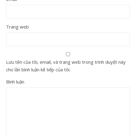
Trang web
Lưu tên của tôi, email, và trang web trong trình duyệt này
cho lần bình luận kế tiếp của tôi.
Bình luận