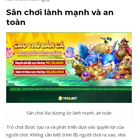
Sân chơi lành mạnh và an
toàn
Sân chơi đại dương ảo lành mạnh, an toàn
Trò chơi được tạo ra và phát triển dựa vào quyền lợi của
người chơi. Không cần biết trình độ người chơi ra sao, nhà