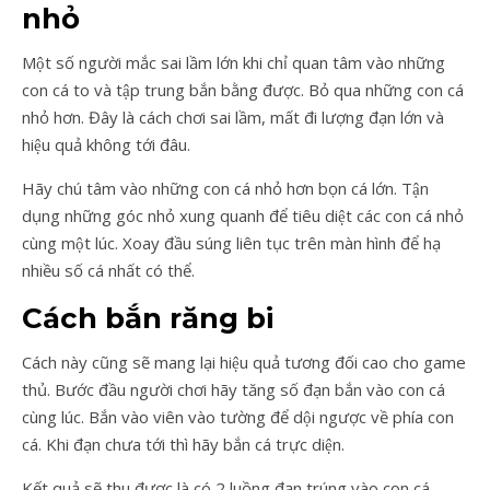
nhỏ
Một số người mắc sai lầm lớn khi chỉ quan tâm vào những
con cá to và tập trung bắn bằng được. Bỏ qua những con cá
nhỏ hơn. Đây là cách chơi sai lầm, mất đi lượng đạn lớn và
hiệu quả không tới đâu.
Hãy chú tâm vào những con cá nhỏ hơn bọn cá lớn. Tận
dụng những góc nhỏ xung quanh để tiêu diệt các con cá nhỏ
cùng một lúc. Xoay đầu súng liên tục trên màn hình để hạ
nhiều số cá nhất có thể.
Cách bắn răng bi
Cách này cũng sẽ mang lại hiệu quả tương đối cao cho game
thủ. Bước đầu người chơi hãy tăng số đạn bắn vào con cá
cùng lúc. Bắn vào viên vào tường để dội ngược về phía con
cá. Khi đạn chưa tới thì hãy bắn cá trực diện.
Kết quả sẽ thu được là có 2 luồng đạn trúng vào con cá.